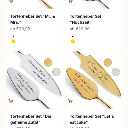
Tortenheber Set "Mr. &
Tortenheber Set
Mrs."
"Hochzeit"
Angebot
Angebot
ab €29,99
ab €29,99
Silber
Silber
Gold
Gold
Tortenheber Set "Die
Tortenheber Set "Let's
geheime Zutat"
eat cake"