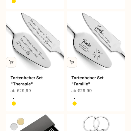
Gold
Tortenheber Set
Tortenheber Set
"Therapie"
"Familie"
Angebot
Angebot
ab €29,99
ab €29,99
Silber
Silber
Gold
Gold