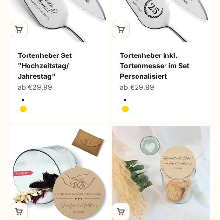
Tortenheber Set
Tortenheber inkl.
"Hochzeitstag/
Tortenmesser im Set
Jahrestag"
Personalisiert
Angebot
Angebot
ab €29,99
ab €29,99
Silber
Silber
Gold
Gold