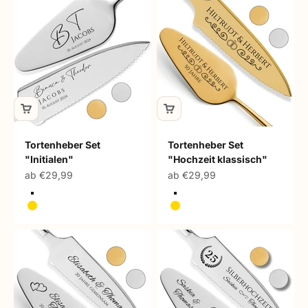
Tortenheber Set
Tortenheber Set
"Initialen"
"Hochzeit klassisch"
Angebot
Angebot
ab €29,99
ab €29,99
Silber
Silber
Gold
Gold