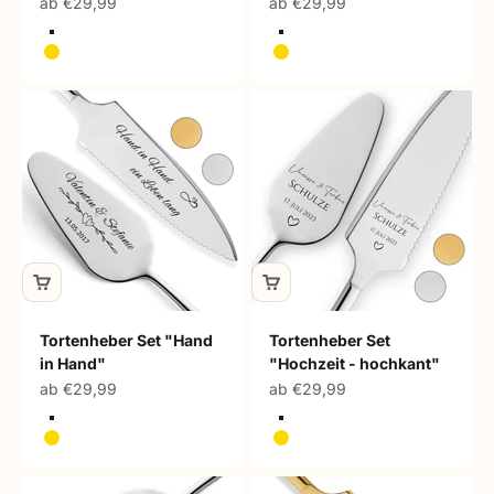
Angebot
Angebot
ab €29,99
ab €29,99
Silber
Silber
Gold
Gold
Tortenheber Set "Hand
Tortenheber Set
in Hand"
"Hochzeit - hochkant"
Angebot
Angebot
ab €29,99
ab €29,99
Silber
Silber
Gold
Gold