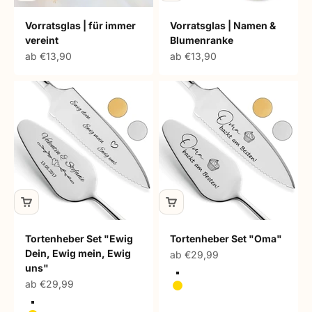
Vorratsglas | für immer
Vorratsglas | Namen &
vereint
Blumenranke
Angebot
Angebot
ab €13,90
ab €13,90
Tortenheber Set "Ewig
Tortenheber Set "Oma"
Dein, Ewig mein, Ewig
Angebot
ab €29,99
uns"
Silber
Angebot
ab €29,99
Gold
Silber