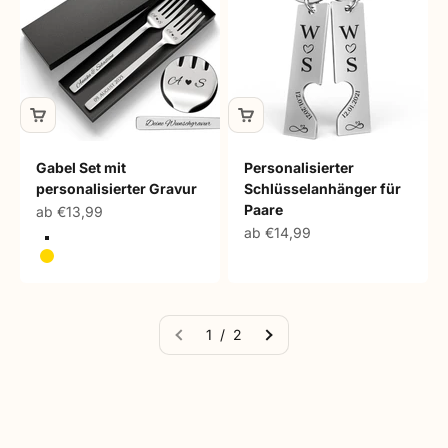
Gabel Set mit
Personalisierter
personalisierter Gravur
Schlüsselanhänger für
Paare
Angebot
ab €13,99
Angebot
ab €14,99
Silber
Gold
1 / 2