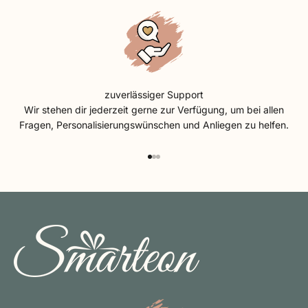
zuverlässiger Support
Wir stehen dir jederzeit gerne zur Verfügung, um bei allen
Fragen, Personalisierungswünschen und Anliegen zu helfen.
Gehe zu Element 1
Gehe zu Element 2
Gehe zu Element 3