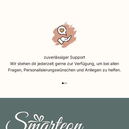
zuverlässiger Support
Wir stehen dir jederzeit gerne zur Verfügung, um bei allen
Fragen, Personalisierungswünschen und Anliegen zu helfen.
Gehe zu Element 1
Gehe zu Element 2
Gehe zu Element 3