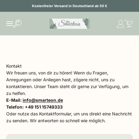
Zum Inhalt springen
Kostenfreier Versand in Deutschland ab 50 €
SMARTEON
Suche öffnen
Warenk
Navigationsmenü öffnen
Schön, dass du den Weg zu uns gefunden hast.
Kontakt
Wir freuen uns, von dir zu hören! Wenn du Fragen,
Anregungen oder Anliegen hast, zögere nicht, uns zu
kontaktieren. Unser Team steht dir gerne zur Verfügung, um
zu helfen.
E-Mail:
info@smarteon.de
Telefon: +49 151 15749333
Oder nutze das Kontaktformular, um uns direkt eine Nachricht
zu senden. Wir antworten so schnell wie möglich.