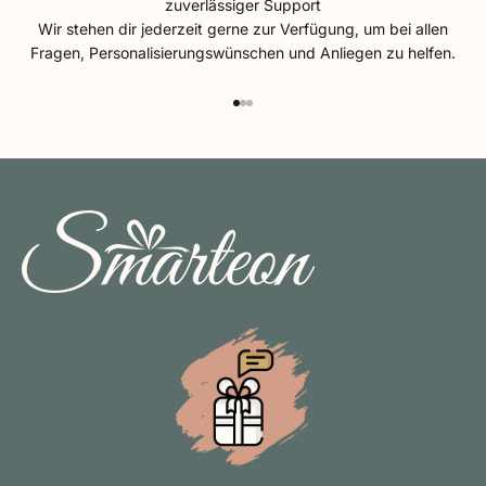
zuverlässiger Support
Wir stehen dir jederzeit gerne zur Verfügung, um bei allen
Fragen, Personalisierungswünschen und Anliegen zu helfen.
Gehe zu Element 1
Gehe zu Element 2
Gehe zu Element 3